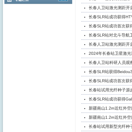
长春人卫站激光测距开启
长春SLR站成功获得HT
长春SLR站成功首次获得
长春SLR站对北斗导
长春人卫站激光测距开启Se
2024年长春站卫星激
长春人卫站科研人员观察
长春SLR站获得Beido
长春SLR站成功首次获得
长春站试用光纤种子源
长春SLR站成功获得Ga
新疆南山1.2m近红外
新疆南山1.2m近红外
长春站试用新型光纤种