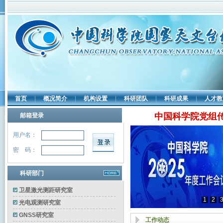
首页
|
概况简介
|
机构设置
|
科研团队
|
科研成果
|
人才教
中国科学院党组
邮箱登录
用户名：
密 码：
科研部门
卫星激光测距研究室
1
2
光电观测研究室
GNSS研究室
工作动态