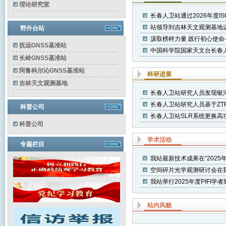
理论研究室
长春人卫站通过2026年度I
站领导到吉林天文观测基地
野外台站
汲取榜样力量 践行初心使命
抚远GNSS基准站
中国科学院国家天文台长春人造
长岭GNSS基准站
阿鲁科尔沁GNSS基准站
科研进展
吉林天文观测基地
长春人卫站研究人员发现银河
长春人卫站研究人员基于ZT
科普公司
长春人卫站SLR系统更换高
科普公司
学术活动
专题栏目
我站最新技术成果在“2025
空间碎片光学观测研讨会在
我站举行2025年度PIFI
站内风貌