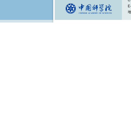
©
E
地